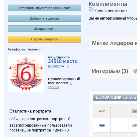
Комплименты
Отправить приватное сообщение
Комплиментов нет.
Вы не авторизованы! Чтоб
Добавить в друзья
Игнорировать
Сделать подарок
Метки лидеров
Автофорум главный
популярность:
34518 место
рейтинг
675
?
Интервью (3)
Привилегированный
пользователь
6
уровня
БОЛВАНЩИК состои
Статистика портрета:
Кл
сейчас просматривают портрет - 0
зарегистрированные пользователи
Кл
посетившие портрет за 7 дней - 0