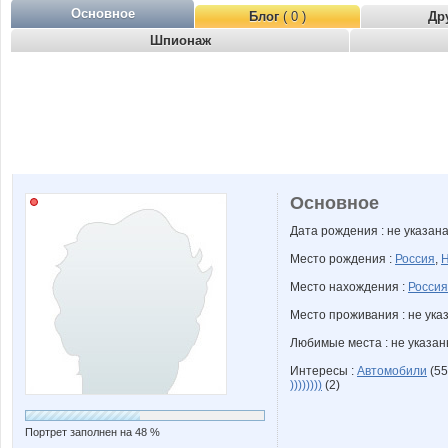
Основное
Блог
( 0 )
Др
Шпионаж
Основное
Дата рождения : не указан
Место рождения :
Россия
,
Н
Место нахождения :
Россия
Место проживания : не ука
Любимые места : не указа
Интересы :
Автомобили
(55
))))))))
(2)
Портрет заполнен на 48 %