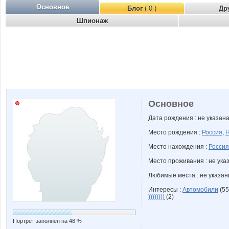
Основное
Блог
( 0 )
Др
Шпионаж
Основное
Дата рождения : не указан
Место рождения :
Россия
,
Н
Место нахождения :
Россия
Место проживания : не ука
Любимые места : не указа
Интересы :
Автомобили
(55
))))))))
(2)
Портрет заполнен на 48 %